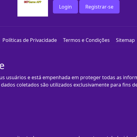
Login
Registrar-se
Políticas de Privacidade
Termos e Condições
Sitemap
de
eus usuários e está empenhada em proteger todas as infor
dados coletados são utilizados exclusivamente para fins d