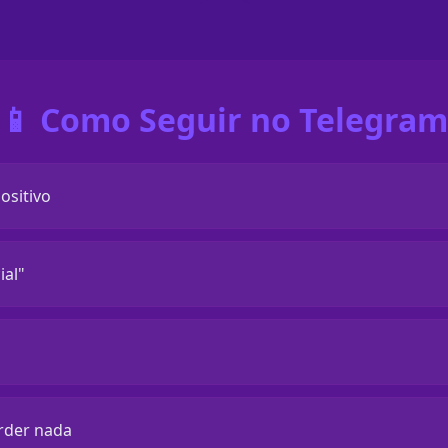
📱 Como Seguir no Telegram
ositivo
ial"
erder nada