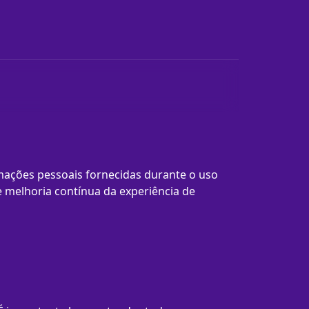
mações pessoais fornecidas durante o uso
e melhoria contínua da experiência de