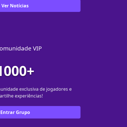
Ver Notícias
Comunidade VIP
1000+
unidade exclusiva de jogadores e
rtilhe experiências!
Entrar Grupo