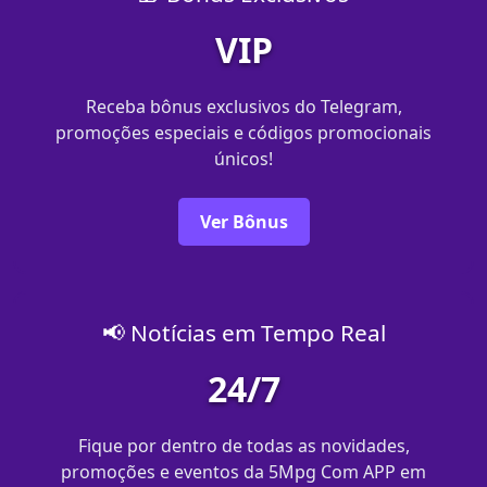
VIP
Receba bônus exclusivos do Telegram,
promoções especiais e códigos promocionais
únicos!
Ver Bônus
📢 Notícias em Tempo Real
24/7
Fique por dentro de todas as novidades,
promoções e eventos da 5Mpg Com APP em