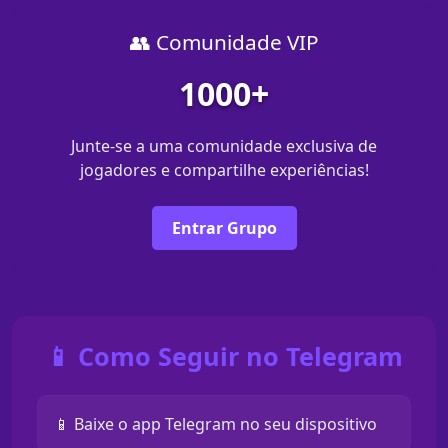
👥 Comunidade VIP
1000+
Junte-se a uma comunidade exclusiva de
jogadores e compartilhe experiências!
Entrar Grupo
📱 Como Seguir no Telegram
📱 Baixe o app Telegram no seu dispositivo