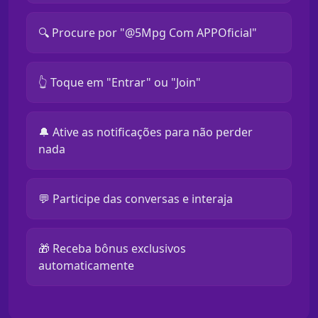
🔍 Procure por "@5Mpg Com APPOficial"
👆 Toque em "Entrar" ou "Join"
🔔 Ative as notificações para não perder
nada
💬 Participe das conversas e interaja
🎁 Receba bônus exclusivos
automaticamente