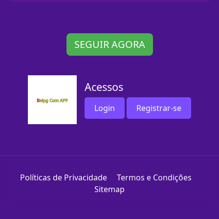
SEGUIR AGORA
Acessos
Login
Registrar-se
Políticas de Privacidade
Termos e Condições
Sitemap