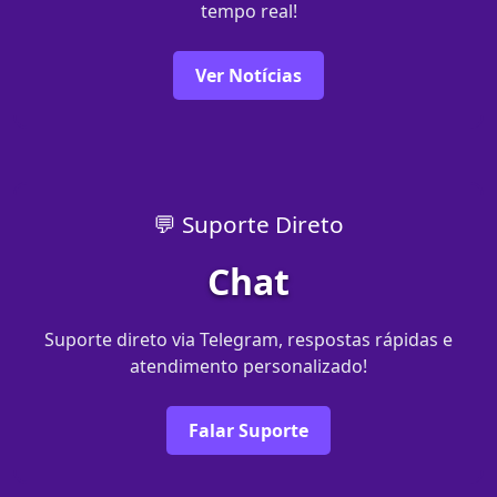
tempo real!
Ver Notícias
💬 Suporte Direto
Chat
Suporte direto via Telegram, respostas rápidas e
atendimento personalizado!
Falar Suporte