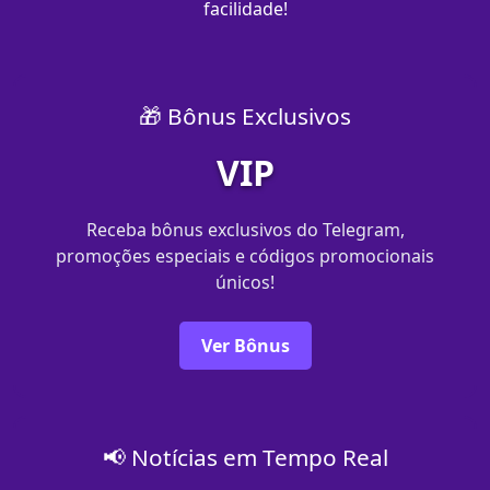
facilidade!
🎁 Bônus Exclusivos
VIP
Receba bônus exclusivos do Telegram,
promoções especiais e códigos promocionais
únicos!
Ver Bônus
📢 Notícias em Tempo Real