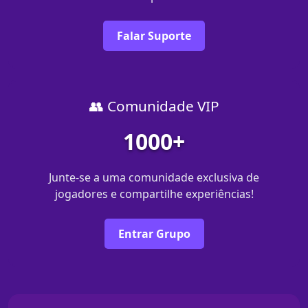
Falar Suporte
👥 Comunidade VIP
1000+
Junte-se a uma comunidade exclusiva de
jogadores e compartilhe experiências!
Entrar Grupo